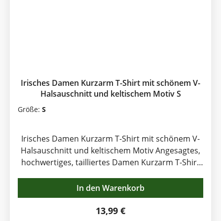
Irisches Damen Kurzarm T-Shirt mit schönem V-
Halsauschnitt und keltischem Motiv S
Größe:
S
Irisches Damen Kurzarm T-Shirt mit schönem V-
Halsauschnitt und keltischem Motiv Angesagtes,
hochwertiges, tailliertes Damen Kurzarm T-Shirt
mit schönem V-Halsauschnitt in lila mit
interessantem, farbigem, keltischem Tiermotiv
In den Warenkorb
auf kosmisch anmutendem Hintergrund.
Inspiriert durch Vorlagen aus dem Book of Kells.
Regulärer Preis:
13,99 €