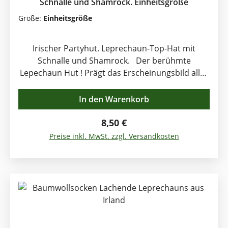
Schnalle und Shamrock. Einheitsgröße
Größe:
Einheitsgröße
Irischer Partyhut. Leprechaun-Top-Hat mit
Schnalle und Shamrock. Der berühmte
Lepechaun Hut ! Prägt das Erscheinungsbild aller
irischen Festivitäten . Der Hut ist eine witzige
Nachbildung der Kopfbedeckung des
In den Warenkorb
Feenschusters Leprechaun ( Kobold ) aus der
irischen Mythologie. Der Kobold ist als Spaßvogel
Regulärer Preis:
8,50 €
bekannt und weiß außerdem den Weg zum
Preise inkl. MwSt. zzgl. Versandkosten
Goldschatz am Ende des Regenbogens. St
Patrick\'s Day Dekorations Artikel . Stoffhut aus
Plüsch mit schwarzem Stoffband , Schnalle und
Kleeblatt-Gesicht. Einheitsgröße.