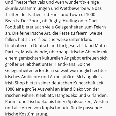
und Theaterfestivals und -wen wundert's- einige
Das grüne irische Kleeblatt ist Irlands
skurile Ansammlungen und Wettbewerbe wie das
Wahrzeichen und Glücksbringer zugleich. Das
Treffen der Father Ted-Fans und Town of 1000
Zeichen ist als Werbeträger und Logo in Irland
Beards. Der Sport, ob Rugby, Hurling oder Gaelic
sehr begehrt. Das sprichwörtliche Glück der Iren
Football bietet auch viele Gelegenheiten zum Feiern
(Luck of the Irish) ist sehr mit dem grünblättrigen
an. Die feine irische Art, die Feste zu feiern, wie sie
Shamrock verbunden.
fallen, hat sich erfreulicherweise unter Irland-
Liebhabern in Deutschland fortgesetzt. Irland Motto-
Parties, Musikabende, überhaupt irische Abende mit
einem gemischten kulturellen Angebot erfreuen sich
großer Beliebtheit unter Irland-Fans. Solche
Gelegenheiten erfordern so weit wie möglich echtes
irisches Ambiente und Atmosphäre. McLaughlin's
Irish Shop bietet seiner deutschen Kundschaft seit
1986 eine große Auswahl an Irland Deko von der
irischen Fahne, Kleeblatt, Hängedeko und Girlanden,
Raum- und Tischdeko bis hin zu Spaßsocken, Westen
und alle Arten von Kopfschmuck für die passende
irische Kostümierung.