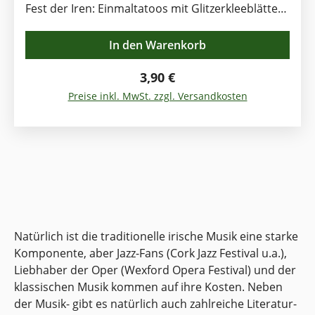
Fest der Iren: Einmaltatoos mit Glitzerkleeblättern
Komplettieren Sie damit Ihre Kostümierung für
die irische Mottoparty im Handumdrehen.
In den Warenkorb
Material: aufziehbare Einmaltatoos Inhalt: 28
Kleeblätter in verschiedenen Größen Farbe: grün
Regulärer Preis:
3,90 €
mit Glitzereffekt Gebrauchsanweisung Legen Sie
Preise inkl. MwSt. zzgl. Versandkosten
das Tattoo mit der Vorderseite nach unten auf
die ausgewählte Hautstelle. Stellen Sie sicher,
dass es richtig herum ist. Mit einem feuchten
Tuch oder Schwamm gleichmäßigen Druck auf
die Rückseite des Tätowierungspapiers geben.
Nach mindestens 60 Sekunden, Tuch entfernen
und das Papier vorsichtig abziehen Das irische
Kleeblatt, genannt Shamrock, ist das St. Patrick's
Natürlich ist die traditionelle irische Musik eine starke
Day-Symbol schlechthin. Schließlich hat der
Komponente, aber Jazz-Fans (Cork Jazz Festival u.a.),
heilige Patrick selbst das irische Kleeblatt zum
Liebhaber der Oper (Wexford Opera Festival) und der
Symbol der Christianisierung Irlands erhoben
klassischen Musik kommen auf ihre Kosten. Neben
und damit in der Folge neben der irischen Harfe
der Musik- gibt es natürlich auch zahlreiche Literatur-
zum Irlands Staats- und Kultursymbol gemacht.