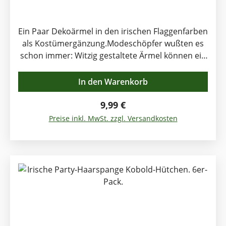
Ein Paar Dekoärmel in den irischen Flaggenfarben
als Kostümergänzung.Modeschöpfer wußten es
schon immer: Witzig gestaltete Ärmel können ein
Outfit eindrucksvoll komplettieren und manchmal
total verwandeln. Dies gilt ebenso für die
In den Warenkorb
Spaßbekleidung, in diesem Fall für diese Ärmel
in grün, weiß und orange, Irlands Nationalfarben.
Regulärer Preis:
9,99 €
Die Ärmel werden paarweise geliefert in
Preise inkl. MwSt. zzgl. Versandkosten
Einheitsgröße, für Damen und
Herren.Vorzugsweise trägt man sie zum
kurzärmeligen Hemd oder T-Shirt, aber sie
einfach über etwas Langärmeliges zu streifen ist
bei einer irischen Party nicht verboten.
Ärmellänge: 48cm