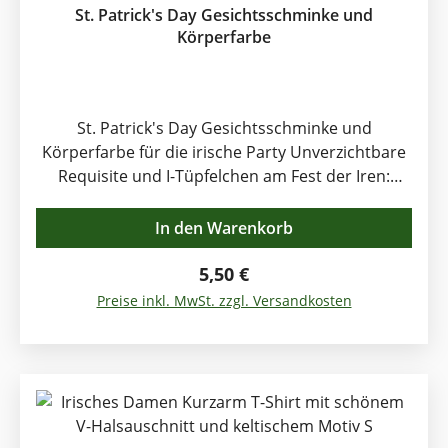
St. Patrick's Day Gesichtsschminke und
Körperfarbe
St. Patrick's Day Gesichtsschminke und
Körperfarbe für die irische Party Unverzichtbare
Requisite und I-Tüpfelchen am Fest der Iren:
grüne Schminke. Komplettieren Sie damit Ihre
Kostümierung für die irische Mottoparty im
In den Warenkorb
Handumdrehen. Material: Gesichts-und
Körperfarbe auf Wasserbasis. Inhalt: 16g Farbe:
Regulärer Preis:
5,50 €
grün
Preise inkl. MwSt. zzgl. Versandkosten