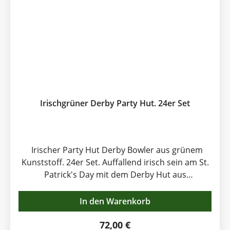
Irischgrüner Derby Party Hut. 24er Set
Irischer Party Hut Derby Bowler aus grünem
Kunststoff. 24er Set. Auffallend irisch sein am St.
Patrick's Day mit dem Derby Hut aus
McLaughlin's Irish Shop Irland-Deko Sortiment.
Der Original Derby Hut ist beliebt bei Anhängern
In den Warenkorb
des Pferdesports, der neben Golf Irlands
führender Volkssport ist. Diese knallgrüne
Regulärer Preis:
72,00 €