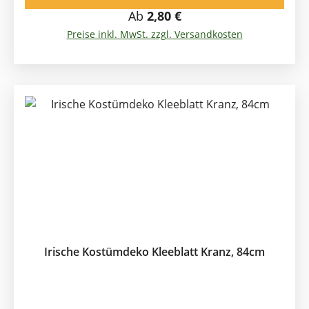
der neben Golf Irlands führender Volkssport ist.
Regulärer Preis:
Ab
2,80 €
Diese knallgrüne Variante passt genau als
Preise inkl. MwSt. zzgl. Versandkosten
Kostumierung beim Irland Motto Party und allen
sonstigen Irland Events.
Irische Kostümdeko Kleeblatt Kranz, 84cm