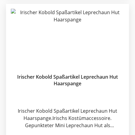
irischen Veranstaltungen vom Rugby-Spiel bis
Motto-Party bis hin zu den St. Patrick's Day-
Festivitäten eingesetzt. Unser Hairclip ist der
Leprechaun-Hut im Miniformat als Haarspange.
Diese Großpackung enthält 6 irischgrüne Kobold-
Hütchen.
Irischer Kobold Spaßartikel Leprechaun Hut
Haarspange
Irischer Kobold Spaßartikel Leprechaun Hut
Haarspange.Irischs Kostümaccessoire.
Gepunkteter Mini Leprechaun Hut als
Haarspange / HaarklemmeDer Leprechaun, der