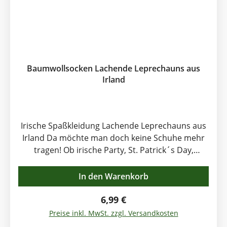
Baumwollsocken Lachende Leprechauns aus
Irland
Irische Spaßkleidung Lachende Leprechauns aus
Irland Da möchte man doch keine Schuhe mehr
tragen! Ob irische Party, St. Patrick´s Day,
Karneval oder irischer Spieleabend zu hause - in
diesen fröhlichen Leprechaun Socken mit
In den Warenkorb
IRELAND Schriftzug am Bündchen ist gute Laune
vorprogrammiert. Einheitsgröße. Diese Socken
Regulärer Preis:
6,99 €
sind ebenfalls ein wunderbares Geschenk für
Preise inkl. MwSt. zzgl. Versandkosten
jeden Irlandfreund.