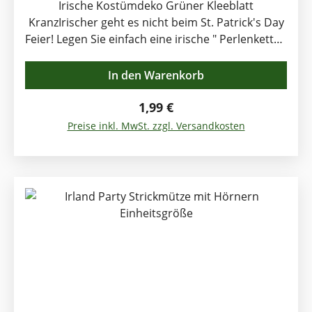
Irische Kostümdeko Grüner Kleeblatt
KranzIrischer geht es nicht beim St. Patrick's Day
Feier! Legen Sie einfach eine irische " Perlenkette "
aus Shamrocks, dem irischen Glückssymbol, um .
Sie besteht aus je 24 irischen Kleeblätter und
In den Warenkorb
Perlen aus Kunststoff in knallgrüner Farbe und ist
84cm lang. Eine wirklich preiswerte Lösung der
Regulärer Preis:
1,99 €
Kostümfrage bei irischen Feierlichkeiten.
Preise inkl. MwSt. zzgl. Versandkosten