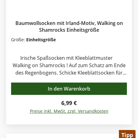
Baumwollsocken mit Irland-Motiv, Walking on
Shamrocks Einheitsgröße
Größe:
Einheitsgröße
Irische Spaßsocken mit Kleeblattmuster
Walking on Shamrocks ! Auf zum Schatz am Ende
des Regenbogens. Schicke Kleeblattsocken für
alle Gelegenheiten. Sie sind natürlich besonders
passend für die irische Party oder St. Patrick's
In den Warenkorb
Day Feier. Farbe: Schwarz mit grünen
Regulärer Preis:
Kleeblättern Einheitsgröße.
6,99 €
Preise inkl. MwSt. zzgl. Versandkosten
Tipp