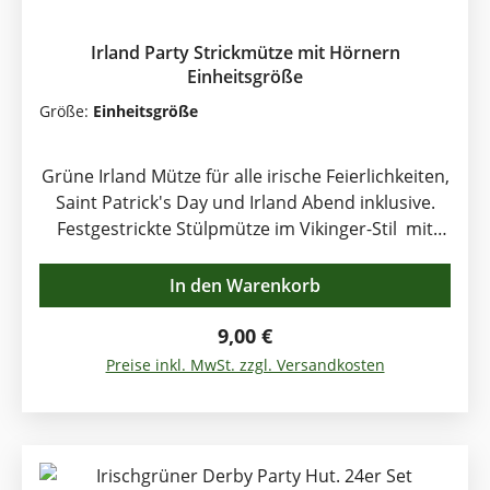
Irland Party Strickmütze mit Hörnern
Einheitsgröße
Größe:
Einheitsgröße
Grüne Irland Mütze für alle irische Feierlichkeiten,
Saint Patrick's Day und Irland Abend inklusive.
Festgestrickte Stülpmütze im Vikinger-Stil mit
Hörnern und weichem, elastischem Bündchen.
Aus Kunstfaser gestrickt. Bedrucktes Ireland-Logo
In den Warenkorb
und besticktes Kleeblatt-Logo.
Regulärer Preis:
9,00 €
Preise inkl. MwSt. zzgl. Versandkosten