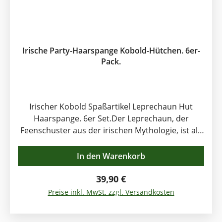
Irische Party-Haarspange Kobold-Hütchen. 6er-
Pack.
Irischer Kobold Spaßartikel Leprechaun Hut
Haarspange. 6er Set.Der Leprechaun, der
Feenschuster aus der irischen Mythologie, ist als
Spaßvogel bekannt und für allerlei Scherze gut.
Der übertrieben große grüne Zylinder
In den Warenkorb
(Leprechaunhut), Schuhe und Leprechaunsocken
sind die hervorstechendsten äußeren Merkmale
Regulärer Preis:
39,90 €
dieser irischen Märchenfigur. Und werden gerne
Preise inkl. MwSt. zzgl. Versandkosten
in allen Varianten und Nachahmungen als Spaß-
Deko und Kostümierung zu allen entspannten