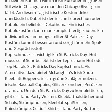
im kleinen Rahmen wie im Irish Pub oder im großen
Stil wie in Chicago, wo man den Chicago River grün
färbt. An diesem Tag ist irische Kostümdeko
unerlässlich. Dabei ist der irische Leprechaun oder
Kobold ein beliebtes Dekothema. Ein irisches
Koboldkostüm kann man komplett fertig kaufen. Ein
individuell zusammengestellter St Patricks Day-
Kostüm kommt besser an und sorgt für mehr Spaß
und Gesprächsstoff.
Kopfschmuck ist wichtig! Ein St Patricks Day -Hut
muss sein! Sehr beliebt ist der Leprechaun Hut oder
Top Hat als St. Patricks Day Kopfschmuck. Als
Alternative dazu bietet McLaughlin's Irish Shop
Kleeblatt Boppers, irisch grüne Schlägermützen,
irische Baseball Cappies, Glitzerkrönchen, Perücken
u.v.m. an. Um den St. Patricks Day zu komplettieren,
gibt es Irland Party Westen, Kleeblatthalstücher und
Schals, Strumpfhosen, Kleeblattspaßbrillen,
Kniestrümpfe, Celtic T-Shirts, Irland Party Buttons,