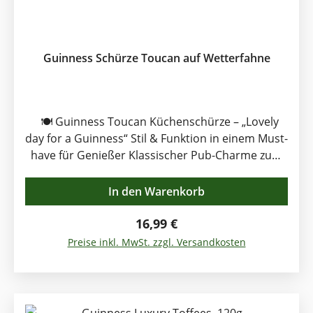
Frischebeutel mit verführerischen
Karamellstückchen Ein Stück Irland – in jeder
Praline.
Guinness Schürze Toucan auf Wetterfahne
🍽️ Guinness Toucan Küchenschürze – „Lovely
day for a Guinness“ Stil & Funktion in einem Must-
have für Genießer Klassischer Pub-Charme zum
Tragen Die Schürze zeigt das kultige Toucan-
Motiv, das mit einem Pint Guinness im Schnabel
In den Warenkorb
posiert – begleitet vom frechen Spruch „Lovely
day for a Guinness“. Ein echter Hingucker, der
Regulärer Preis:
16,99 €
jedes Kocherlebnis mit irischer Heiterkeit
Preise inkl. MwSt. zzgl. Versandkosten
aufpeppt. Hochwertige Baumwolle – robust &
pflegeleicht Gefertigt aus 100 % Baumwolle, bietet
die Schürze zuverlässigen Schutz vor Spritzern
und Hitze. Strapazierfähig und leicht waschbar