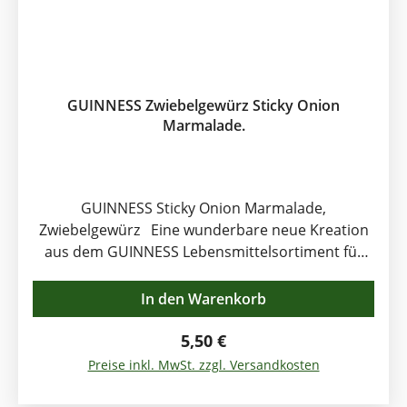
irischen Käseplatte (z.B. kräftiger Cheddar,
würziger St. Killian Brie) zu Käse oder Cold Meat
Sandwiches zu hauchdünnen, krossen Guinness
Chips als Dip Inhalt: 190g
GUINNESS Zwiebelgewürz Sticky Onion
Marmalade.
GUINNESS Sticky Onion Marmalade,
Zwiebelgewürz Eine wunderbare neue Kreation
aus dem GUINNESS Lebensmittelsortiment für
Liebhaber der milden, süßlichen Zwiebeln!
Verfeinert mit delikatem Malt Essig,
In den Warenkorb
aussergewöhnlichen Gewürzen, dezentem
Knoblauchgeschmack und dem köstlichen,
Regulärer Preis:
5,50 €
dunklen Guinness Bier verbreitet diese Guinness
Preise inkl. MwSt. zzgl. Versandkosten
Zwiebel-Marmalade eine angenehme, scharfe
Süße. Servieren Sie diese Guinness Sticky Onion