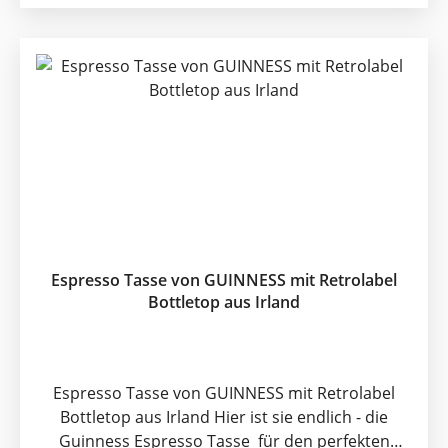
Spezialitäten : der leichtherbe samtige
Geschmack des Guinness Bieres und
der natürliche butterzarte Geschmack des
Weichkaramelkonfektes. Äußerst
anspesprechend verpackt. - 3 x 120g in der
Frischhaltetüte - Karamelstücke einzeln
eingewickelt
Espresso Tasse von GUINNESS mit Retrolabel
Bottletop aus Irland
Espresso Tasse von GUINNESS mit Retrolabel
Bottletop aus Irland Hier ist sie endlich - die
Guinness Espresso Tasse für den perfekten