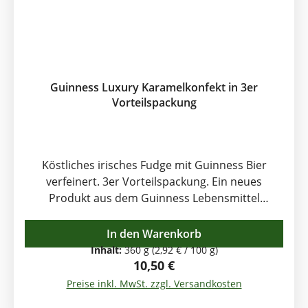
Frischhaltetüte. - Karamelstücke einzeln
eingewickelt
Guinness Luxury Karamelkonfekt in 3er
Vorteilspackung
Köstliches irisches Fudge mit Guinness Bier
verfeinert. 3er Vorteilspackung. Ein neues
Produkt aus dem Guinness Lebensmittel
Sortiment : Handgemachter Fudge mit Guinness
Bier. Fudge ist eine echte Irische
In den Warenkorb
Süssigkeitsspezialität. Guinness ist eine weltweit
Inhalt:
360 g
(2,92 € / 100 g)
bekanntes Irisches Bier. Die Kombination dieser
Regulärer Preis:
10,50 €
beiden irischen Köstlichkeiten unterstreicht die
Preise inkl. MwSt. zzgl. Versandkosten
einmaligen Geschmacksnoten beider