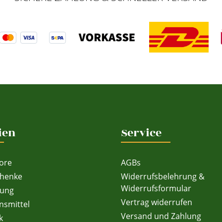
ien
Service
ore
AGBs
chenke
Widerrufsbelehrung &
Widerrufsformular
dung
Vertrag widerrufen
nsmittel
Versand und Zahlung
k