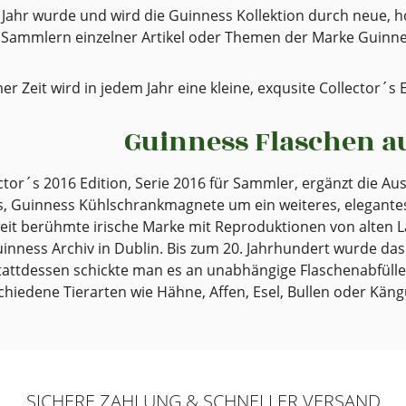
 Jahr wurde und wird die Guinness Kollektion durch neue, ho
 Sammlern einzelner Artikel oder Themen der Marke Guinn
er Zeit wird in jedem Jahr eine kleine, exqusite Collector´
Guinness Flaschen a
ctor´s 2016 Edition, Serie 2016 für Sammler, ergänzt die A
, Guinness Kühlschrankmagnete um ein weiteres, elegantes D
eit berühmte irische Marke mit Reproduktionen von alten L
nness Archiv in Dublin. Bis zum 20. Jahrhundert wurde das 
Stattdessen schickte man es an unabhängige Flaschenabfülle
schiedene Tierarten wie Hähne, Affen, Esel, Bullen oder Käng
SICHERE ZAHLUNG & SCHNELLER VERSAND