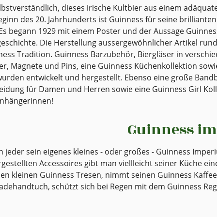
elbstverständlich, dieses irische Kultbier aus einem adäqua
Beginn des 20. Jahrhunderts ist Guinness für seine brilli
Es begann 1929 mit einem Poster und der Aussage Guinnes
schichte. Die Herstellung aussergewöhnlicher Artikel rund
ess Tradition. Guinness Barzubehör, Biergläser in verschi
er, Magnete und Pins, eine Guinness Küchenkollektion sowie
urden entwickelt und hergestellt. Ebenso eine große Bandb
leidung für Damen und Herren sowie eine Guinness Girl Kollek
nhängerinnen!
Guinness im
h jeder sein eigenes kleines - oder großes - Guinness Impe
rgestellten Accessoires gibt man viellleicht seiner Küche ei
nen kleinen Guinness Tresen, nimmt seinen Guinness Kaffee
adehandtuch, schützt sich bei Regen mit dem Guinness Reg