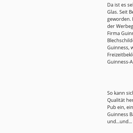
Da ist es s
Glas. Seit 
geworden. 
der Werbege
Firma Guinn
Blechschild
Guinness, w
Freizeitbek
Guinness-A
So kann sic
Qualität he
Pub ein, ei
Guinness B
und...und...