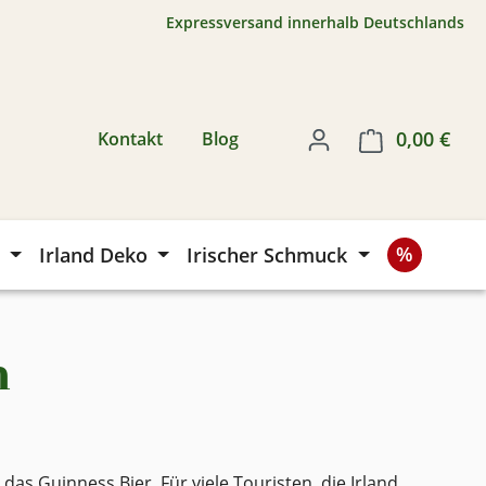
Expressversand innerhalb Deutschlands
0,00 €
Ware
Kontakt
Blog
Irland Deko
Irischer Schmuck
n
das Guinness Bier. Für viele Touristen, die Irland