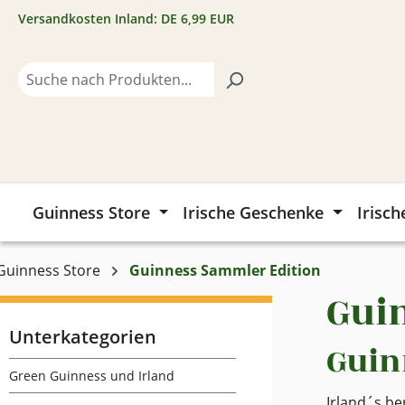
Versandkosten Inland: DE 6,99 EUR
m Hauptinhalt springen
Zur Suche springen
Zur Hauptnavigation springen
Guinness Store
Irische Geschenke
Irisch
Guinness Store
Guinness Sammler Edition
Gui
Unterkategorien
Guin
Green Guinness und Irland
Irland´s be