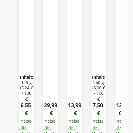
X
L
Inhalt:
Inhalt:
125 g
250 g
(5,24 €
(3,00 €
/ 100
/ 100
g)
g)
Regulärer Preis:
Regulärer Preis:
Regulärer Preis:
Regulärer Preis:
Regulär
6,55
29,99
13,99
7,50
129,0
€
€
€
€
0 €
Preise
Preise
Preise
Preise
Preise
inkl.
inkl.
inkl.
inkl.
inkl.