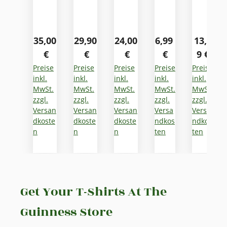
Regulärer Preis:
Regulärer Preis:
Regulärer Preis:
Regulärer Preis:
Reguläre
35,00
29,90
24,00
6,99
13,9
€
€
€
€
9 €
Preise
Preise
Preise
Preise
Preise
inkl.
inkl.
inkl.
inkl.
inkl.
MwSt.
MwSt.
MwSt.
MwSt.
MwSt.
zzgl.
zzgl.
zzgl.
zzgl.
zzgl.
Versan
Versan
Versan
Versa
Versa
dkoste
dkoste
dkoste
ndkos
ndkos
n
n
n
ten
ten
Get Your T-Shirts At The
Guinness Store