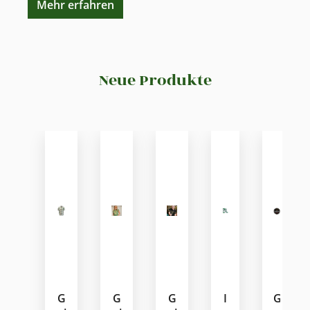
Mehr erfahren
Neue Produkte
Produktgalerie überspringen
G
G
G
I
G