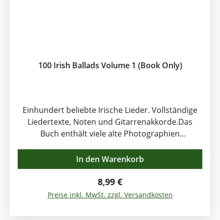
100 Irish Ballads Volume 1 (Book Only)
Einhundert beliebte Irische Lieder. Vollständige
Liedertexte, Noten und Gitarrenakkorde.Das
Buch enthält viele alte Photographien
aufgenommen in Irland in längst vergangenen
Zeiten. Die Sammlung umfasst beliebte Titel wie
In den Warenkorb
Sally Gardens, Cockles and Mussels,
Carrickfergus, Wild Rover, Cliffs of Doneen,
Regulärer Preis:
8,99 €
Spanish Lady, Black Velvet Band....
Preise inkl. MwSt. zzgl. Versandkosten