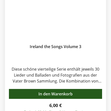
Ireland the Songs Volume 3
Diese schöne vierteilige Serie enthält jeweils 30
Lieder und Balladen und Fotografien aus der
Vater Brown Sammlung. Die Kombination von
Liedern und Bildern dokumentieren und erinnern
an die ungewöhnlichen Zeiten in der irischen
In den Warenkorb
Geschichte. Band 3 enthält unter anderem
folgende Titel: The Banks Of Sicily, The Bantry
Regulärer Preis:
6,00 €
Girls Lament, Believe Me If All Those Endearing