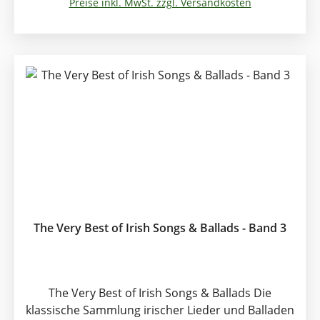
Preise inkl. MwSt. zzgl. Versandkosten
Young Charms, Carrickfergus Cold Blow And The
Rainy Night Come to the Bower, Connemara
Cradle Song, Dark Eyed Sailor, Dicey Riley, The
Dutchman, Finnegan's Wake, From Clare to Here,
Galway Bay, The Green Glens of Antrim, The Harp
that Once, I'm Sitting On The Stile Mary, Killarney,
The Low-Backed Car, The Minstrel Boy, The
Mountains Of Mourne, My Singing Bird, Never
Wed An Old Man, Nora, Old Skibereen, Raglan
Road 64 Seiten lang.
The Very Best of Irish Songs & Ballads - Band 3
The Very Best of Irish Songs & Ballads Die
klassische Sammlung irischer Lieder und Balladen