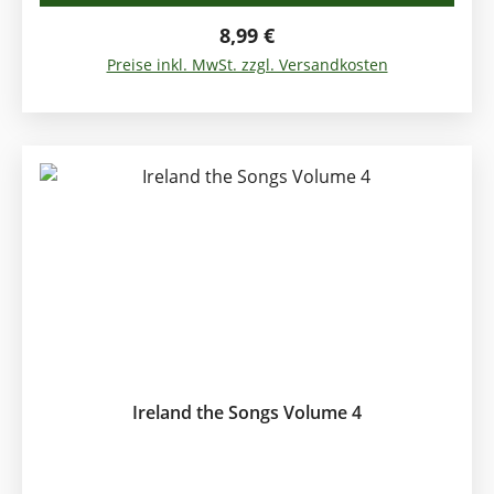
Sally Gardens, Cockles and Mussels,
Carrickfergus, Wild Rover, Whiskey in the Jar, Cliffs
Regulärer Preis:
8,99 €
of Doneen, Spanish Lady, Black Velvet Band....
Preise inkl. MwSt. zzgl. Versandkosten
Ireland the Songs Volume 4