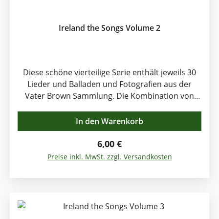
Ireland the Songs Volume 2
Diese schöne vierteilige Serie enthält jeweils 30
Lieder und Balladen und Fotografien aus der
Vater Brown Sammlung. Die Kombination von
Liedern und Bildern dokumentiert und erinnert
an ungewöhnliche Zeiten der irischen Geschichte.
In den Warenkorb
Band 2 enthält folgende Titel: A Place in the Choir,
Boys of Fairhill, Bunch of Thyme, The Ould
Regulärer Preis:
6,00 €
Triangle, The Patriot Game, Sally Gardens, The
Preise inkl. MwSt. zzgl. Versandkosten
Sun Is Burning, Whiskey in the Jar, Will You Go
Lassie Go, Good Ship Kangaroo, Grace, The Rose
of Mooncoin, Sliabh na mBan, Siuil a Ghra and
many more. 64 Seiten lang.