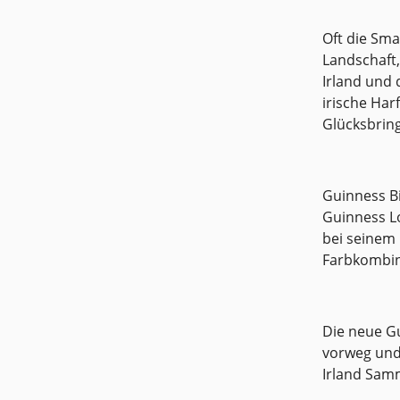
an G
Andenken
Oft die Sma
Logo
Landschaft,
Verbundenheit. Zwe
Irland und 
Glas, I
irische Har
Ire
Glücksbring
G
Guinness Bi
Guinness Lo
bei seinem 
Farbkombin
Die neue Gu
vorweg und
Irland Samm