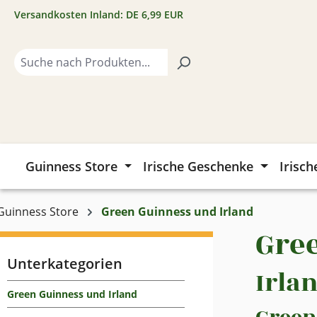
Versandkosten Inland: DE 6,99 EUR
m Hauptinhalt springen
Zur Suche springen
Zur Hauptnavigation springen
Guinness Store
Irische Geschenke
Irisch
Guinness Store
Green Guinness und Irland
Gre
Unterkategorien
Irla
Green Guinness und Irland