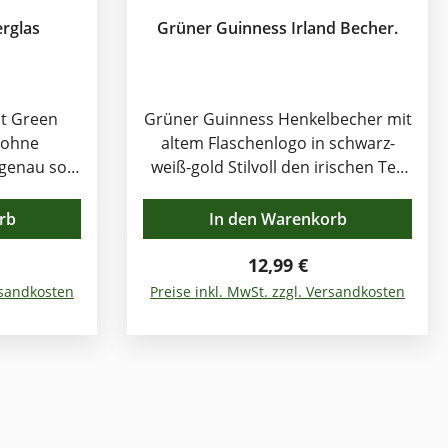
rglas
Grüner Guinness Irland Becher.
it Green
Grüner Guinness Henkelbecher mit
altem Flaschenlogo in schwarz-
 genau so
weiß-gold Stilvoll den irischen Tee
te etwas.
genießen aus dem grünen
Nach über
Guinness Teebecher . Natürlich
rb
In den Warenkorb
 vor Ort in
schmeckt der Kaffee auch aus
rstellbar!
 Preis:
diesem schönen
Regulärer Preis:
12,99 €
leibt fest
Henkelbecher. Die Tasse stammt
ersandkosten
Preise inkl. MwSt. zzgl. Versandkosten
en Heimat.
aus dem neuen
dukt sind
Guinness Sortiment an Gläsern,
treten
Utensilien und Andenken, alle mit
zusammen
grünem Ireland-Logo. Schafft
 Sortiment
echtes irisches Ambiente beim
ien und
irischen Frühstück und Afternoon