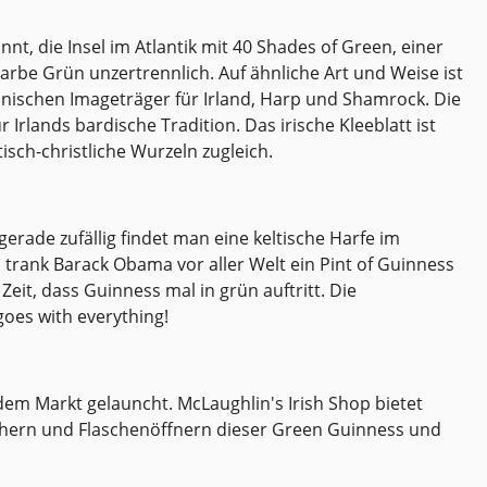
em Ireland-
Tea. Material: Porzellan. Höhe:
 diese
10cm Durchmesser: 8cm Inhalt:
nnt, die Insel im Atlantik mit 40 Shades of Green, einer
300ml
arbe Grün unzertrennlich. Auf ähnliche Art und Weise ist
n Ireland
onischen Imageträger für Irland, Harp und Shamrock. Die
or
Irlands bardische Tradition. Das irische Kleeblatt ist
sch-christliche Wurzeln zugleich.
erade zufällig findet man eine keltische Harfe im
trank Barack Obama vor aller Welt ein Pint of Guinness
Zeit, dass Guinness mal in grün auftritt. Die
oes with everything!
 dem Markt gelauncht. McLaughlin's Irish Shop bietet
chern und Flaschenöffnern dieser Green Guinness und