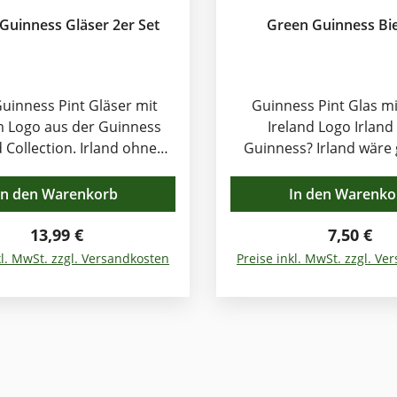
Green Guinness Gläser 2er Set
Green Guinness Bie
uinness Pint Gläser mit
Guinness Pint Glas m
 Logo aus der Guinness
Ireland Logo Irland ohne
lection. Irland ohne
Guinness? Irland wäre
s? Irland wäre genau so
einladend, aber es fehl
nd aber es fehlte etwas.
Guinness ohne Irland? 
In den Warenkorb
In den Warenko
s ohne Irland? Nach über
250 Jahre Braugeschichte
 Braugeschichte vor Ort in
Regulärer Preis:
Dublin wäre das kaum vo
Regulärer
13,99 €
7,50 €
äre das kaum vorstellbar!
Die Kultmarke ist und b
kl. MwSt. zzgl. Versandkosten
Preise inkl. MwSt. zzgl. V
tmarke ist und bleibt fest
verwurzelt in der irisch
lt in der irischen Heimat.
Herkunftsland und Pro
tsland und Produkt sind
unzertrennbar und 
rtrennbar und treten
gerne auf dem Markt 
auf dem Markt zusammen
auf. Das neue Guinness
 neue Guinness Sortiment
an Gläsern, Utensil