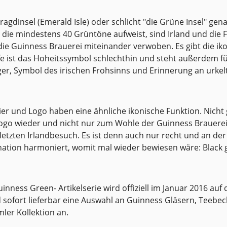
läsern, Utensilien und
Andenken, alle mit grün
, alle mit grünem Ireland-
Logo, unterstreicht
ragdinsel (Emerald Isle) oder schlicht "die Grüne Insel" gena
, unterstreicht diese
Verbundenheit. Guinness Pint Glas,
 die mindestens 40 Grüntöne aufweist, sind Irland und die F
i Guinness Pint
Inhalt o,568l, mit Gree
die Guinness Brauerei miteinander verwoben. Es gibt die ik
nhalt je 0,568l, mit Green
Collection Dek
fe ist das Hoheitssymbol schlechthin und steht außerdem für 
land Collection Dekor.
er, Symbol des irischen Frohsinns und Erinnerung an urkelti
eschenkverpackt.
er und Logo haben eine ähnliche ikonische Funktion. Nicht g
go wieder und nicht nur zum Wohle der Guinness Brauerei 
letzten Irlandbesuch. Es ist denn auch nur recht und an der 
ation harmoniert, womit mal wieder bewiesen wäre: Black g
inness Green- Artikelserie wird offiziell im Januar 2016 auf
 sofort lieferbar eine Auswahl an Guinness Gläsern, Teebe
ler Kollektion an.