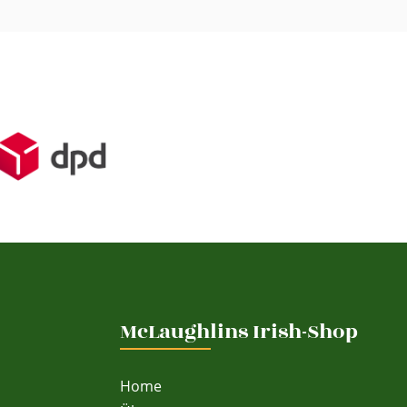
McLaughlins Irish-Shop
Home