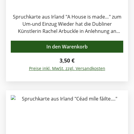
Spruchkarte aus Irland "A House is made…" zum
Um-und Einzug Wieder hat die Dubliner
Künstlerin Rachel Arbuckle in Anlehnung an
keltische Symbole diese ausgefallene Spruchkarte
sehr sorgfältig gestaltet. "A House is made of
In den Warenkorb
Bricks and Beams, a Home is made of Love and
Dreams". Klappkarte mit Kuvert. Format: 12,5 x
Regulärer Preis:
3,50 €
12,5cm
Preise inkl. MwSt. zzgl. Versandkosten