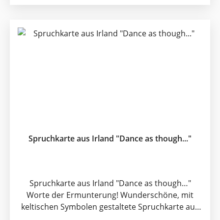
dem persönlichen Hochzeitsgeschenk
überreichen/versenden - und nicht nur an Irland-
Liebhaber! Klappkarte mit Kuvert. Innen blank.
Format: 12,5 x 12,5cm
Spruchkarte aus Irland "Dance as though..."
Spruchkarte aus Irland "Dance as though…"
Worte der Ermunterung! Wunderschöne, mit
keltischen Symbolen gestaltete Spruchkarte aus
Irland. Dance as though no one is watching you,