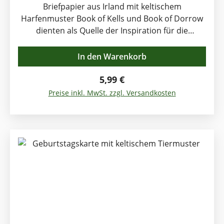
Briefpapier aus Irland mit keltischem
Harfenmuster Book of Kells und Book of Dorrow
dienten als Quelle der Inspiration für die
bekannte Dubliner Künstlerin Rachel Arbuckle
beim Entwurf dieser kleinen Kunstwerke. 8 Bögen
In den Warenkorb
Celtic Notepaper Briefpapier mit passend
bedruckten Umschlägen Format ca. 22 x 15 cm
Regulärer Preis:
5,99 €
Schreiben macht Freude ! Selbstgeschriebene
Preise inkl. MwSt. zzgl. Versandkosten
Zeilen auf schönem irischen Briefpapier ist was
sehr persönliches.