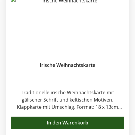
Irische Weihnachtskarte
Traditionelle irische Weihnachtskarte mit
gälischer Schrift und keltischen Motiven.
Klappkarte mit Umschlag. Format: 18 x 13cm
Weihnachten ist, neben St. Patrick's Day, das
wichtigste Fest im Jahr. Die Strassen und Häuser
In den Warenkorb
werden lange vor dem Fest liebevoll geschmückt