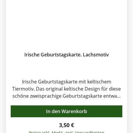
Irische Geburtstagskarte. Lachsmotiv
Irische Geburtstagskarte mit keltischem
Tiermotiv. Das original keltische Design für diese
schöne zweisprachige Geburtstagskarte entwarf
die bekannte Dubliner Künstlerin Rachel
Arbuckle. Book of Kells und Book of Dorrow
In den Warenkorb
dienten als Quelle der Inspiration für die
Künstlerin beim Entwurf dieser kleinen
Regulärer Preis:
3,50 €
Kunstwerke. Irische Geburtstagsgrüße in zwei
Preise inkl. MwSt. zzgl. Versandkosten