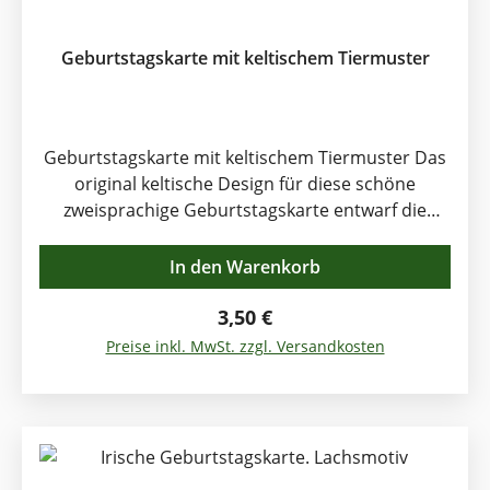
Geburtstagskarte mit keltischem Tiermuster
Geburtstagskarte mit keltischem Tiermuster Das
original keltische Design für diese schöne
zweisprachige Geburtstagskarte entwarf die
bekannte Dubliner Künstlerin Rachel Arbuckle.
Book of Kells und Book of Dorrow dienten als
In den Warenkorb
Quelle der Inspiration für die Künstlerin beim
Entwurf dieser kleinen Kunstwerke. Happy
Regulärer Preis:
3,50 €
Birthday (englisch) La Breithe Sona Duit (gälisch)
Preise inkl. MwSt. zzgl. Versandkosten
Format: Klappkarte. 12,5 x 12,5 cm