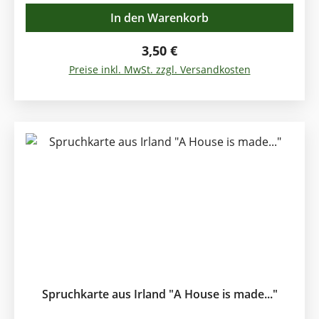
Love as though you have never been hurt before,
In den Warenkorb
Sing as though no one can hear you, Live as
though heaven is on earth. Klappkarte mit Kuvert
Regulärer Preis:
3,50 €
Format: 12,5 x 12,5cm
Preise inkl. MwSt. zzgl. Versandkosten
Spruchkarte aus Irland "A House is made..."