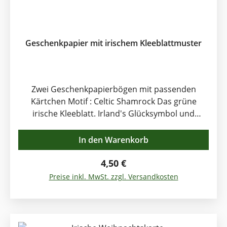
Geschenkpapier mit irischem Kleeblattmuster
Zwei Geschenkpapierbögen mit passenden
Kärtchen Motif : Celtic Shamrock Das grüne
irische Kleeblatt. Irland's Glücksymbol und
Wahrzeichen zugleich. Kann man die schönen
irischen Geschenke passender einwickeln ? Nicht
In den Warenkorb
nur Irland- und Keltenfans werden sich über
dieses schöne Geschenkpapier freuen. 2 Bögen,
Regulärer Preis:
4,50 €
je 50 x 70 cm 2 Kärtchen, je 8 x 6 cm
Preise inkl. MwSt. zzgl. Versandkosten