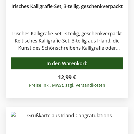
Irisches Kalligrafie-Set, 3-teilig, geschenkverpackt
Irisches Kalligrafie-Set, 3-teilig, geschenkverpackt
Keltisches Kalligrafie-Set, 3-teilig aus Irland, die
Kunst des Schönschreibens Kalligrafie oder
Kalligraphie ist die Kunst des „Schönschreibens“
von Hand u.a. mit Federkiel, Pinsel oder Bleistift.
In den Warenkorb
Dieses schöne keltische Kalligrafie-Set aus Irland
besticht durch die vielseitig verwendbaren
Regulärer Preis:
12,99 €
Produkte. In dem Kalligrafie-Set sind folgende
Preise inkl. MwSt. zzgl. Versandkosten
Produkte enthalten: ein Tintenglas mit 10 ml
schwarzer Tinte, 1 verzierter Holzfederhalter mit
Schreibfeder und ein verzierter Bleistift. Das Set
ist attraktiv geschenkverpackt. Ob keltische
Knoten oder Flechtwerk, arabische, chinesische
oder japanische Kalligrafie - es lässt sich erlernen.
Aber was bedeutet das Wort Kalligrafie bzw.