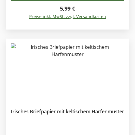
Celtic Notepaper Briefpapier mit passend
bedruckten Umschlägen Format ca. 22 x 15 cm
Regulärer Preis:
5,99 €
Schreiben macht Freude ! Selbstgeschriebene
Preise inkl. MwSt. zzgl. Versandkosten
Zeilen auf schönem irischen Briefpapier ist was
sehr persönliches. Für ganz besondere
Mitteilungen: Irisches Briefpapier mit vielfarbigem
keltischem Muster nach Originalvorlage
Irisches Briefpapier mit keltischem Harfenmuster