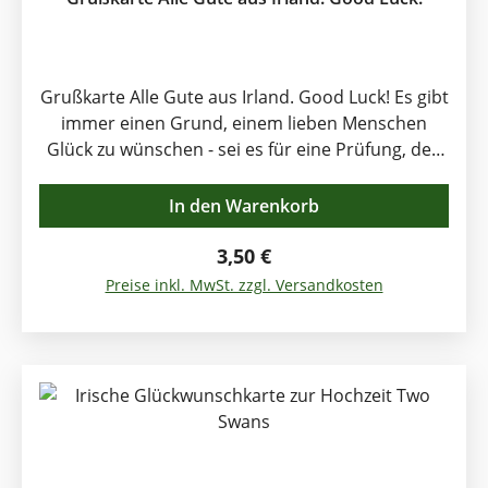
Grußkarte Alle Gute aus Irland. Good Luck! Es gibt
immer einen Grund, einem lieben Menschen
Glück zu wünschen - sei es für eine Prüfung, den
Studienbeginn, einen Umzug, eine neue
Arbeitsstelle - aber manchmal auch ohne
In den Warenkorb
besonderen Anlass... Diese einmalige, auf
englisch und gälisch gestaltete Glückwunschkarte
Regulärer Preis:
3,50 €
der berühmten irischen Künstlerin Rachel
Preise inkl. MwSt. zzgl. Versandkosten
Arbuckle passt zu jedem Anlass, weil sie allgemein
gehalten ist -und beeindruckt und erfreut nicht
nur Irland-Kenner.