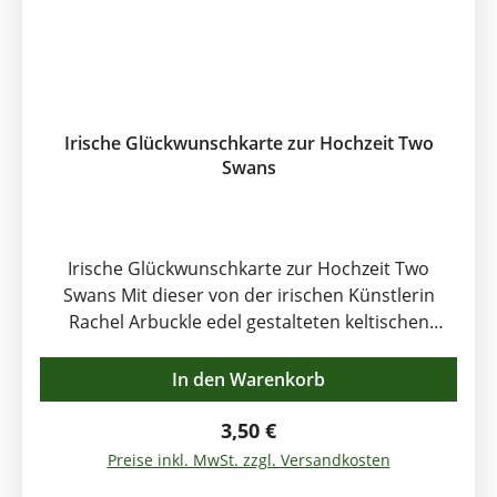
Irische Glückwunschkarte zur Hochzeit Two
Swans
Irische Glückwunschkarte zur Hochzeit Two
Swans Mit dieser von der irischen Künstlerin
Rachel Arbuckle edel gestalteten keltischen
Hochzeitskarte mit den symbolträchtigen 2
Schwänen, die der Legende nach mit dem
In den Warenkorb
irischen Liebesgott und Schutzpatron der
Liebenden in Verbindung stehen, können Sie dem
Regulärer Preis:
3,50 €
frisch vermählten Brautpaar zur Hochzeit
Preise inkl. MwSt. zzgl. Versandkosten
gratulieren! Sie können diese Karte aber auch mit