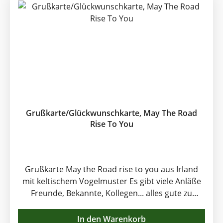
farbigem Kuvert. Innen blank. Format: 12,5 x 12,5
cm Die Spruchkarte erfreut übrigens auch jeden
Irland Fan in einem gerahmten Bilderrahmen als
kleines irisches Mitbringsel.
Grußkarte/Glückwunschkarte, May The Road
Rise To You
Grußkarte May the Road rise to you aus Irland
mit keltischem Vogelmuster Es gibt viele Anläße
Freunde, Bekannte, Kollegen... alles gute zu
wünschen. Gute Wünsche in schriftlicher Form
werden in unserem Handy-Zeitalter besonders
In den Warenkorb