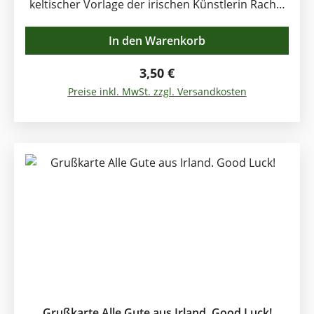
keltischer Vorlage der irischen Künstlerin Rachel
Arbuckle erfreuen Sie nicht nur jeden Irland Fan.
Bedanken Sie sich zweisprachig! Thank You
In den Warenkorb
(englisch) Go Raibh míile maith agat (gälisch)
Irische Dankeschön-Karte mit keltischem
Regulärer Preis:
3,50 €
Lachsmotiv. Klappkarte. Innen blank, Format 12,5
Preise inkl. MwSt. zzgl. Versandkosten
x 12,5cm. Mit Kuvert.
Grußkarte Alle Gute aus Irland. Good Luck!