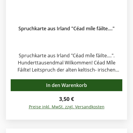
Spruchkarte aus Irland "Céad míle fáilte...."
Spruchkarte aus Irland "Céad míle fáilte....".
Hunderttausendmal Wilkommen! Céad Míle
Fáilte! Leitspruch der alten keltisch- irischen
Gesellschaft. Dem Fremden gastfreundlich
entgegentreten. Diesen Geist erfährt man
In den Warenkorb
heute noch auf der schönen grünen
Insel. Besucher sprechen auffallend oft von der
Regulärer Preis:
3,50 €
Freundlichkeit der Bewohner Irlands. Diese
Preise inkl. MwSt. zzgl. Versandkosten
irische Spruchkarte ist aufwändig und sehr
detailliert mit keltischen Symbolen verziert
worden. "Cead Mile Failte agus Slainte Mor". Inkl.