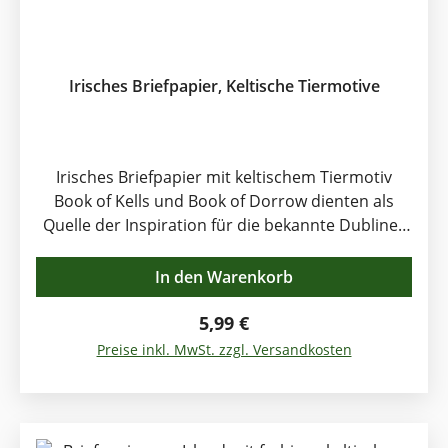
Irisches Briefpapier, Keltische Tiermotive
Irisches Briefpapier mit keltischem Tiermotiv
Book of Kells und Book of Dorrow dienten als
Quelle der Inspiration für die bekannte Dubliner
Künstlerin Rachel Arbuckle beim Entwurf dieser
kleinen Kunstwerke. Verschlungene keltische Tier-
In den Warenkorb
und Knotenmotive. 8 Bögen Celtic Notepaper
Briefpapier mit passend bedruckten Umschlägen,
Regulärer Preis:
5,99 €
Format ca. 22 x 15 cm Wertige irische
Preise inkl. MwSt. zzgl. Versandkosten
Handwekskunst.