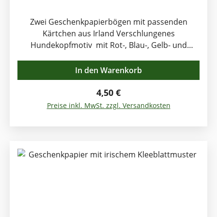
Zwei Geschenkpapierbögen mit passenden
Kärtchen aus Irland Verschlungenes
Hundekopfmotiv mit Rot-, Blau-, Gelb- und
Grüntönen. Traditionelles keltisches Motiv nach
Originalvorlage. Kann man die schönen irischen
In den Warenkorb
Geschenke passender einwickeln ? Nicht nur
Irland- und Keltenfans werden sich über dieses
Regulärer Preis:
4,50 €
schöne Geschenkpapier freuen. 2 Bögen, je 50 x
Preise inkl. MwSt. zzgl. Versandkosten
70 cm 2 Kärtchen, je 8 x 6 cm