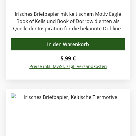
Irisches Briefpapier mit keltischem Motiv Eagle
Book of Kells und Book of Dorrow dienten als
Quelle der Inspiration für die bekannte Dubliner
Künstlerin Rachel Arbuckle beim Entwurf dieser
kleinen Kunstwerke. 8 Bögen Celtic Notepaper
In den Warenkorb
Briefpapier mit passend bedruckten Umschlägen,
Format ca. 22 x 15 cm Motiv: Verschlungene
Regulärer Preis:
5,99 €
keltische Vogel- und Knotenmotive Irische
Preise inkl. MwSt. zzgl. Versandkosten
Handwerkskunst nach authentischer Vorlage