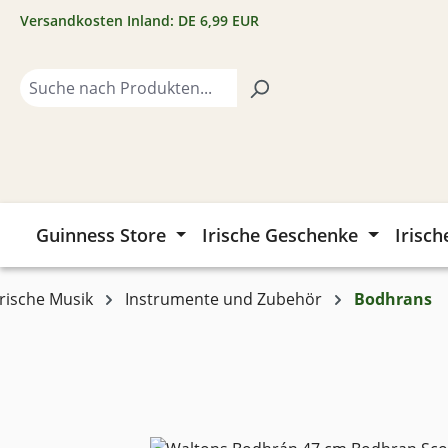
Versandkosten Inland: DE 6,99 EUR
m Hauptinhalt springen
Zur Suche springen
Zur Hauptnavigation springen
Guinness Store
Irische Geschenke
Irisch
Irische Musik
Instrumente und Zubehör
Bodhrans