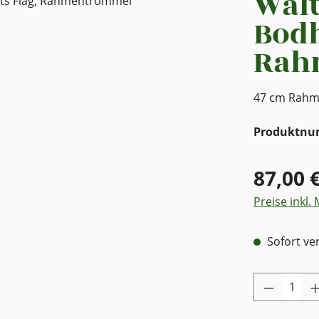
Walt
Bodh
Rah
47 cm Rahme
Produktn
87,00 
Preise inkl.
Sofort ver
Produkt 