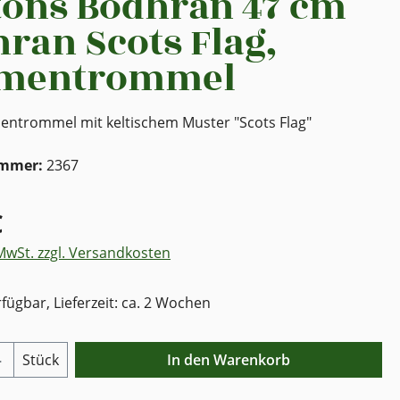
ons Bodhrán 47 cm
ran Scots Flag,
mentrommel
ntrommel mit keltischem Muster "Scots Flag"
ummer:
2367
€
 MwSt. zzgl. Versandkosten
fügbar, Lieferzeit: ca. 2 Wochen
Anzahl: Gib den gewünschten Wert ein o
Stück
In den Warenkorb