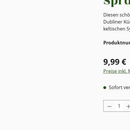
Spru
Diesen sch
Dubliner Kü
keltischen S
Produktn
9,99 €
Preise inkl.
Sofort ver
Produkt 