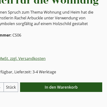
ch für die Wohnung
önen Spruch zum Thema Wohnung und Heim hat die
nstlerin Rachel Arbuckle unter Verwendung von
ymbolen sorgfältig auf einem Holzschild gestaltet
ummer:
CS06
 MwSt. zzgl. Versandkosten
fügbar, Lieferzeit: 3-4 Werktage
Anzahl: Gib den gewünschten Wert ein o
Stück
In den Warenkorb