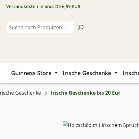
Versandkosten Inland: DE 6,99 EUR
m Hauptinhalt springen
Zur Suche springen
Zur Hauptnavigation springen
Guinness Store
Irische Geschenke
Irisch
Irische Geschenke
Irische Geschenke bis 20 Eur
Bildergalerie überspringen