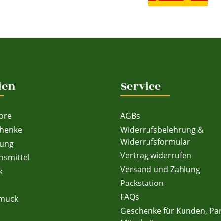
ien
Service
ore
AGBs
chenke
Widerrufsbelehrung &
Widerrufsformular
dung
Vertrag widerrufen
nsmittel
Versand und Zahlung
k
Packstation
FAQs
hmuck
Geschenke für Kunden, Pa