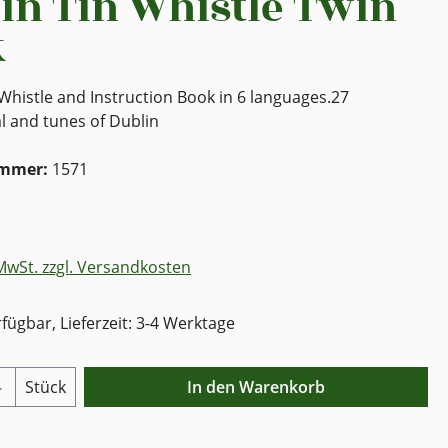
in Tin Whistle Twin
k
Whistle and Instruction Book in 6 languages.27
l and tunes of Dublin
ummer:
1571
 MwSt. zzgl. Versandkosten
fügbar, Lieferzeit: 3-4 Werktage
Anzahl: Gib den gewünschten Wert ein o
Stück
In den Warenkorb