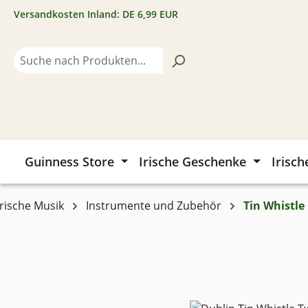
Versandkosten Inland: DE 6,99 EUR
m Hauptinhalt springen
Zur Suche springen
Zur Hauptnavigation springen
Guinness Store
Irische Geschenke
Irisch
Irische Musik
Instrumente und Zubehör
Tin Whistle