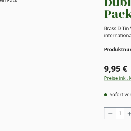
Dubl
Pac
Brass D Tin 
internationa
Produktn
9,95 €
Preise inkl.
Sofort ver
Produkt 